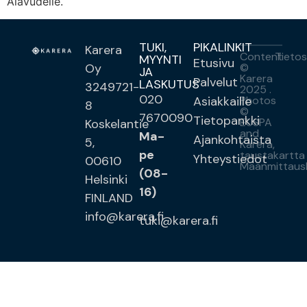
Alavudelle.
TUKI,
PIKALINKIT
Karera
Content
Tietos
MYYNTI
Etusivu
©
Oy
JA
Karera
Palvelut
LASKUTUS
3249721-
2025 .
020
Photos
Asiakkaille
8
©
7670090
Tietopankki
EUSPA
Koskelantie
and
Ma-
Ajankohtaista
5,
Karera,
pe
taustakartta
Yhteystiedot
00610
Maanmittausl
(08-
Helsinki
16)
FINLAND
info@karera.fi
tuki@karera.fi