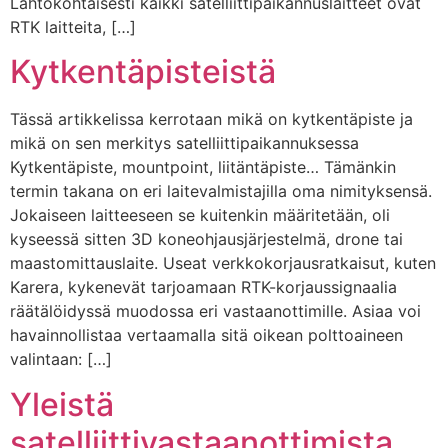
Lähtökohtaisesti kaikki satelliittipaikannuslaitteet ovat
RTK laitteita, […]
Kytkentäpisteistä
Tässä artikkelissa kerrotaan mikä on kytkentäpiste ja
mikä on sen merkitys satelliittipaikannuksessa
Kytkentäpiste, mountpoint, liitäntäpiste… Tämänkin
termin takana on eri laitevalmistajilla oma nimityksensä.
Jokaiseen laitteeseen se kuitenkin määritetään, oli
kyseessä sitten 3D koneohjausjärjestelmä, drone tai
maastomittauslaite. Useat verkkokorjausratkaisut, kuten
Karera, kykenevät tarjoamaan RTK-korjaussignaalia
räätälöidyssä muodossa eri vastaanottimille. Asiaa voi
havainnollistaa vertaamalla sitä oikean polttoaineen
valintaan: […]
Yleistä
satelliittivastaanottimista