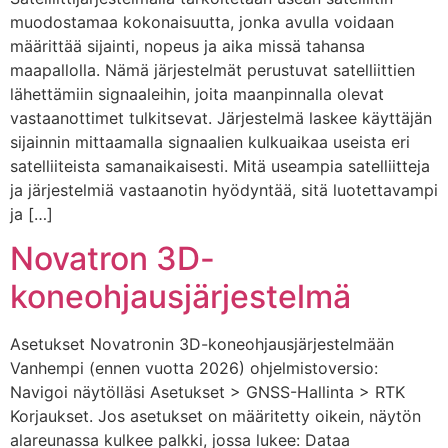
muodostamaa kokonaisuutta, jonka avulla voidaan
määrittää sijainti, nopeus ja aika missä tahansa
maapallolla. Nämä järjestelmät perustuvat satelliittien
lähettämiin signaaleihin, joita maanpinnalla olevat
vastaanottimet tulkitsevat. Järjestelmä laskee käyttäjän
sijainnin mittaamalla signaalien kulkuaikaa useista eri
satelliiteista samanaikaisesti. Mitä useampia satelliitteja
ja järjestelmiä vastaanotin hyödyntää, sitä luotettavampi
ja […]
Novatron 3D-
koneohjausjärjestelmä
Asetukset Novatronin 3D-koneohjausjärjestelmään
Vanhempi (ennen vuotta 2026) ohjelmistoversio:
Navigoi näytölläsi Asetukset > GNSS-Hallinta > RTK
Korjaukset. Jos asetukset on määritetty oikein, näytön
alareunassa kulkee palkki, jossa lukee: Dataa