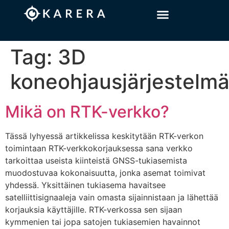
Tag:
3D
koneohjausjärjestelm
Mikä on RTK-verkko?
Tässä lyhyessä artikkelissa keskitytään RTK-verkon
toimintaan RTK-verkkokorjauksessa sana verkko
tarkoittaa useista kiinteistä GNSS-tukiasemista
muodostuvaa kokonaisuutta, jonka asemat toimivat
yhdessä. Yksittäinen tukiasema havaitsee
satelliittisignaaleja vain omasta sijainnistaan ja lähettää
korjauksia käyttäjille. RTK-verkossa sen sijaan
kymmenien tai jopa satojen tukiasemien havainnot