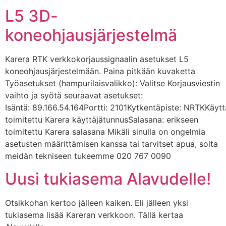
L5 3D-
koneohjausjärjestelmä
Karera RTK verkkokorjaussignaalin asetukset L5
koneohjausjärjestelmään. Paina pitkään kuvaketta
Työasetukset (hampurilaisvalikko): Valitse Korjausviestin
vaihto ja syötä seuraavat asetukset:
Isäntä: 89.166.54.164Portti: 2101Kytkentäpiste: NRTKKäytt
toimitettu Karera käyttäjätunnusSalasana: erikseen
toimitettu Karera salasana Mikäli sinulla on ongelmia
asetusten määrittämisen kanssa tai tarvitset apua, soita
meidän tekniseen tukeemme 020 767 0090
Uusi tukiasema Alavudelle!
Otsikkohan kertoo jälleen kaiken. Eli jälleen yksi
tukiasema lisää Kareran verkkoon. Tällä kertaa