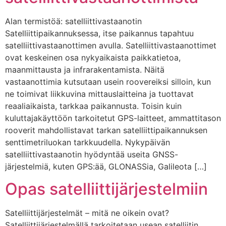
Alan termistöä: satelliittivastaanotin
Satelliittipaikannuksessa, itse paikannus tapahtuu
satelliittivastaanottimen avulla. Satelliittivastaanottimet
ovat keskeinen osa nykyaikaista paikkatietoa,
maanmittausta ja infrarakentamista. Näitä
vastaanottimia kutsutaan usein roovereiksi silloin, kun
ne toimivat liikkuvina mittauslaitteina ja tuottavat
reaaliaikaista, tarkkaa paikannusta. Toisin kuin
kuluttajakäyttöön tarkoitetut GPS-laitteet, ammattitason
rooverit mahdollistavat tarkan satelliittipaikannuksen
senttimetriluokan tarkkuudella. Nykypäivän
satelliittivastaanotin hyödyntää useita GNSS-
järjestelmiä, kuten GPS:ää, GLONASSia, Galileota […]
Opas satelliittijärjestelmiin
Satelliittijärjestelmät – mitä ne oikein ovat?
Satelliittijärjestelmällä tarkoitetaan usean satelliitin