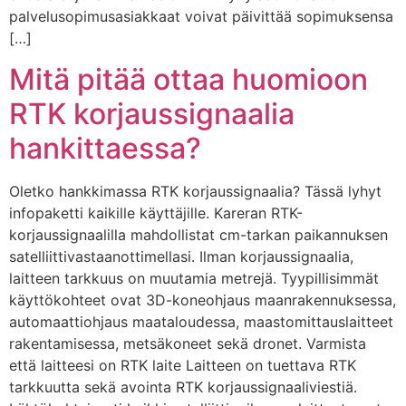
palvelusopimusasiakkaat voivat päivittää sopimuksensa
[…]
Mitä pitää ottaa huomioon
RTK korjaussignaalia
hankittaessa?
Oletko hankkimassa RTK korjaussignaalia? Tässä lyhyt
infopaketti kaikille käyttäjille. Kareran RTK-
korjaussignaalilla mahdollistat cm-tarkan paikannuksen
satelliittivastaanottimellasi. Ilman korjaussignaalia,
laitteen tarkkuus on muutamia metrejä. Tyypillisimmät
käyttökohteet ovat 3D-koneohjaus maanrakennuksessa,
automaattiohjaus maataloudessa, maastomittauslaitteet
rakentamisessa, metsäkoneet sekä dronet. Varmista
että laitteesi on RTK laite Laitteen on tuettava RTK
tarkkuutta sekä avointa RTK korjaussignaaliviestiä.