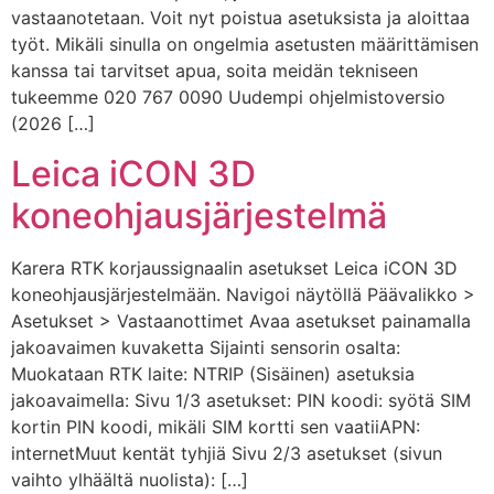
vastaanotetaan. Voit nyt poistua asetuksista ja aloittaa
työt. Mikäli sinulla on ongelmia asetusten määrittämisen
kanssa tai tarvitset apua, soita meidän tekniseen
tukeemme 020 767 0090 Uudempi ohjelmistoversio
(2026 […]
Leica iCON 3D
koneohjausjärjestelmä
Karera RTK korjaussignaalin asetukset Leica iCON 3D
koneohjausjärjestelmään. Navigoi näytöllä Päävalikko >
Asetukset > Vastaanottimet Avaa asetukset painamalla
jakoavaimen kuvaketta Sijainti sensorin osalta:
Muokataan RTK laite: NTRIP (Sisäinen) asetuksia
jakoavaimella: Sivu 1/3 asetukset: PIN koodi: syötä SIM
kortin PIN koodi, mikäli SIM kortti sen vaatiiAPN:
internetMuut kentät tyhjiä Sivu 2/3 asetukset (sivun
vaihto ylhäältä nuolista): […]