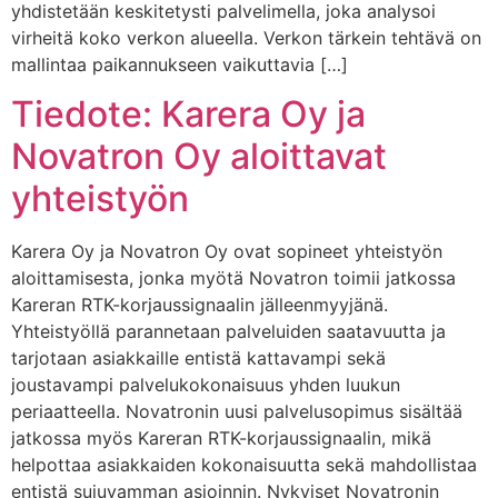
yhdistetään keskitetysti palvelimella, joka analysoi
virheitä koko verkon alueella. Verkon tärkein tehtävä on
mallintaa paikannukseen vaikuttavia […]
Tiedote: Karera Oy ja
Novatron Oy aloittavat
yhteistyön
Karera Oy ja Novatron Oy ovat sopineet yhteistyön
aloittamisesta, jonka myötä Novatron toimii jatkossa
Kareran RTK-korjaussignaalin jälleenmyyjänä.
Yhteistyöllä parannetaan palveluiden saatavuutta ja
tarjotaan asiakkaille entistä kattavampi sekä
joustavampi palvelukokonaisuus yhden luukun
periaatteella. Novatronin uusi palvelusopimus sisältää
jatkossa myös Kareran RTK-korjaussignaalin, mikä
helpottaa asiakkaiden kokonaisuutta sekä mahdollistaa
entistä sujuvamman asioinnin. Nykyiset Novatronin