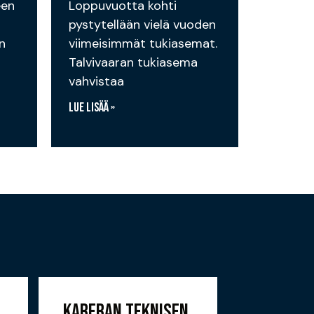
een
Loppuvuotta kohti
pystytellään vielä vuoden
n
viimeisimmät tukiasemat.
Talvivaaran tukiasema
vahvistaa
Lue lisää »
KARERAN TEKNISEN
UUSI TUK