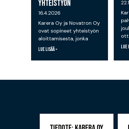
YHTEISTYÖN
22.
Kar
16.4.2026
pal
Karera Oy ja Novatron Oy
jou
ovat sopineet yhteistyön
ott
aloittamisesta, jonka
Lue 
Lue lisää »
ASEMA
TIEDOTE: KARERA OY