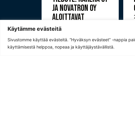
KELLE!
JA NOVATRON OY
ALOITTAVAT
YHTEISTYÖN
n
Käytämme evästeitä
lleen
16.04.2026
Sivustomme käyttää evästeitä. “Hyväksyn evästeet” -nappia pa
n
Karera Oy ja Novatron
käyttämisestä helppoa, nopeaa ja käyttäjäystävällistä.
verkkoamm
Oy ovat sopineet
akoskelle
yhteistyön
 uusi
aloittamisesta, jonka
Lue lisää >