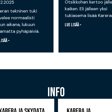
Otsikkohan kertoo jäll
12.2025
kaiken. Eli jälleen yksi
eran tekninen tuki
tukiasema lisää Karera
velee normaalisti
lun aikana, lukuun
Lue lisää »
amatta pyhäpäiviä.
lisää »
INFO
KARERA JA SKYDATA
KARERA JA