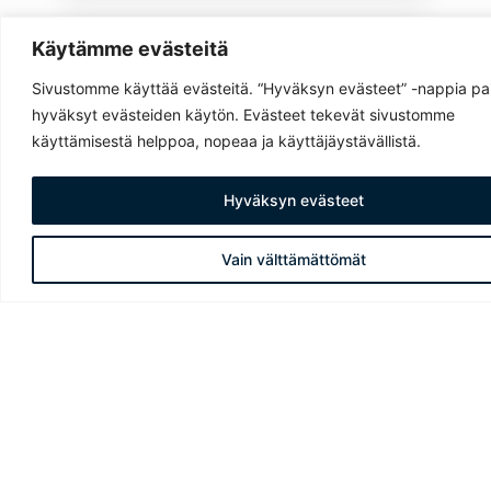
Käytämme evästeitä
JARMO MUUKKONEN
Sivustomme käyttää evästeitä. “Hyväksyn evästeet” -nappia pa
Toimitusjohtaja
hyväksyt evästeiden käytön. Evästeet tekevät sivustomme
040 578 0144
käyttämisestä helppoa, nopeaa ja käyttäjäystävällistä.
Hyväksyn evästeet
Vain välttämättömät
TAHVO SAVOLAINEN
Tukiasemaverkko ja tuki
ILARI KOSKELO