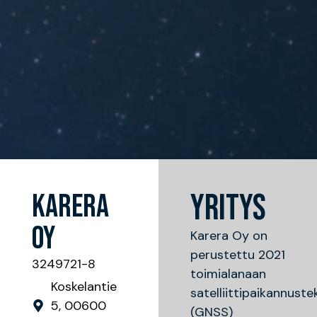
KARERA
YRITYS
OY
Karera Oy on
perustettu 2021
3249721-8
toimialanaan
Koskelantie
satelliittipaikannust
5, 00600
(GNSS)