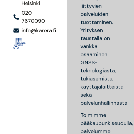
Helsinki
liittyvien
020
palveluiden
7670090
tuottaminen.
Yrityksen
info@karera.fi
taustalla on
vankka
osaaminen
GNSS-
teknologiasta,
tukiasemista,
käyttäjälaitteista
sekä
palvelunhallinnasta.
Toimimme
pääkaupunkiseudulla,
palvelumme