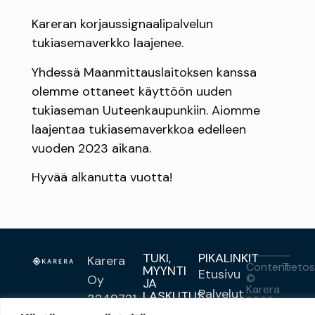
Kareran korjaussignaalipalvelun
tukiasemaverkko laajenee.
Yhdessä Maanmittauslaitoksen kanssa
olemme ottaneet käyttöön uuden
tukiaseman Uuteenkaupunkiin. Aiomme
laajentaa tukiasemaverkkoa edelleen
vuoden 2023 aikana.
Hyvää alkanutta vuotta!
TUKI,
PIKALINKIT
Karera
Content
Tietos
MYYNTI
Etusivu
©
Oy
JA
Karera
Palvelut
LASKUTUS
3249721-
2025 .
020
Photos
Asiakkaille