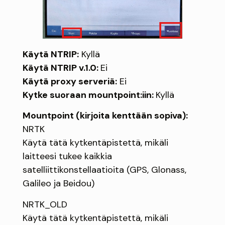
Käytä NTRIP:
Kyllä
Käytä NTRIP v.1.0:
Ei
Käytä proxy serveriä:
Ei
Kytke suoraan mountpoint:iin:
Kyllä
Mountpoint (kirjoita kenttään sopiva):
NRTK
Käytä tätä kytkentäpistettä, mikäli
laitteesi tukee kaikkia
satelliittikonstellaatioita (GPS, Glonass,
Galileo ja Beidou)
NRTK_OLD
Käytä tätä kytkentäpistettä, mikäli